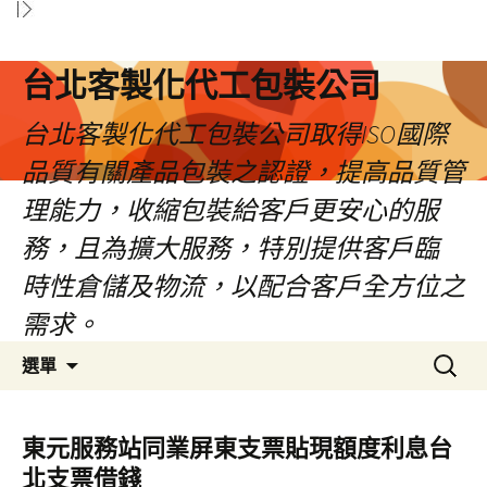
台北客製化代工包裝公司
台北客製化代工包裝公司取得ISO國際
品質有關產品包裝之認證，提高品質管
理能力，收縮包裝給客戶更安心的服
務，且為擴大服務，特別提供客戶臨
時性倉儲及物流，以配合客戶全方位之
需求。
跳
搜
選單
至
尋
內
關
容
鍵
東元服務站同業屏東支票貼現額度利息台
區
字:
北支票借錢