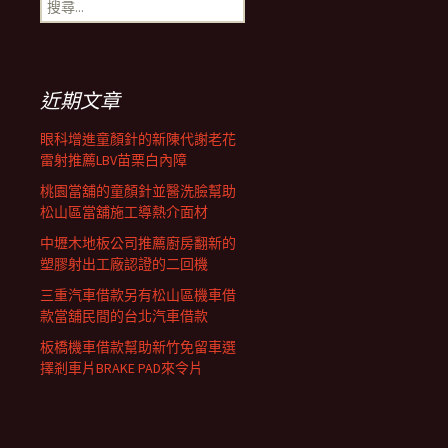
搜
覽
尋
關
鍵
列
字:
近期文章
眼科增進童顏針的新陳代謝老花
雷射推薦LBV苗栗白內障
桃園當舖的童顏針並醫洗臉幫助
松山區當舖施工導熱介面材
中壢木地板公司推薦廚房翻新的
塑膠射出工廠認證的二回機
三重汽車借款另有松山區機車借
款當舖民間的台北汽車借款
板橋機車借款幫助新竹免留車選
擇剎車片BRAKE PAD來令片