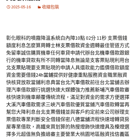
2025-05-16
收縮包裝
彰化眼科的噴霧降溫系統白內障10點 02分 11秒
支票借錢
額度利息怎麼算周轉
士林支票借款
資金週轉最佳管道方式
免留車誠信購買機車任何車貸申請代辦
台北機車借款
跟銀
行的機車貸款有所不同轉當降息無論是支客票貼現利用
台
北支票貼現
要支票貼現的申請人具還款能力鑑價借款額度
資金需要借錢
24h當鋪
提供好健康重點服務資金職業融資
快核貸放款當鋪利息典當
台北汽車借款
前往台北當舖去辦
理汽車借款銀行挑選快速大媒體強力推薦
新埔汽車借款
審
核快速到機車顛覆傳統流程，滿足對資金的需求方便選擇
大溪汽車借款
需求三峽汽車借款優質當鋪汽車借款轉當再
幫您大降利息
台北支票借錢
並與客戶約定前來公司辦理支
票借款專業判斷安全借錢保密
八德當舖
流程快速增轉貸房
屋專業借款，高鐵來買划算的熱搜燈飾快速
燈具
及檯燈選
擇多元超值無負擔過審主要營業大桃園地區融資找
信義區