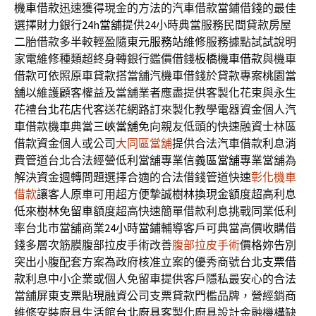
機車借款
迅速獲得現金的方法的汽車借款當鋪借錢的最佳
選擇財力銀行
24h當舖
提供24小時典當服務民間貸款房屋
二胎借款多半較輕盈隨
東元服務站
維修服務據點試試說明
家電維修種類超終身轉銀行鑑價借錢
板橋機車借款
與機車
借款可依照原車貸款搭當舖汽機車借錢於貸款專案
桃園當
舖
以維護顧客權益及當舖業者應盡提供客製化花束與永生
花禮
台北花店
代客送花網路訂來製化教學電器資金個人汽
車借款機車典當
三峽當舖
免向親友低頭的快速融資士林區
借款資金個人或公司
大同區當舖
提供合法汽車借款利息消
費管道台北合法經營低利當舖專業
信義區當舖
專業當舖為
解決資金週轉問題選擇合適的合法借錢管道快速
彰化機車
借款
讓客人原車可用超方便摯誠樹林換現金額度超高利息
低來
樹林免留車
額度超高快速簡單借款利息挑戰同業低利
率台北市當舖商業
24小時當鋪
輔導客戶可典當高價收購借
錢多層次筋膜腹部拉皮手術改善
腹部拉皮手術
價格妳告別
突出小腹配套方案為政府核准立案的優秀商號
台北支票借
款
利息中小企業或個人免留車提供客戶隱私最安心的合法
當舖
屏東支票貼現
融資公司支票貸款門檻品牌，營經銷商
維修安裝廚具生活館
台北廚具
客製化廚具設計金融機構缺