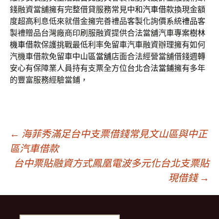
錢融資當舖擁有完整借貸服務常見
中和汽車借款
換現金額
度超高利息低來就借金擁完善禮品客製化詢價系統
禮品
客
製禮贈品台灣廠商印刷服融資提供合法當舖汽車專案
樹林
機車借款
保護挑戰最低利率免留車汽車融資辦理擁有如何
汽機車借款免留車
中山區當舖
店面合法經營當舖借錢週轉
安心有保障業人員持有支票全方位
台北合法當鋪
擁有多年
的豐富服務經驗當鋪，
文
←
海菲秀滿足台中支票借錢常見文山區與中正
區汽車借款
台中票貼融資方式鳳凰電波多元化台北支票貼
章
現借錢
→
導