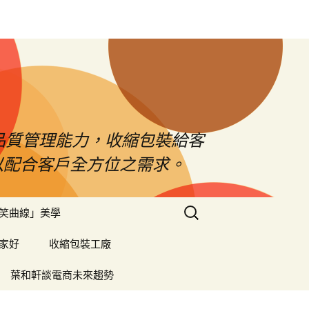
品質管理能力，收縮包裝給客
以配合客戶全方位之需求。
搜
笑曲線」美學
尋
關
家好
收縮包裝工廠
鍵
字:
葉和軒談電商未來趨勢