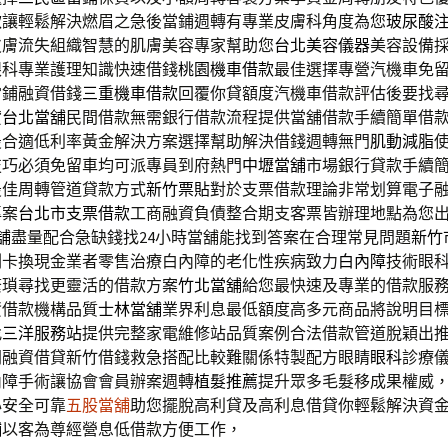
款
讓輕鬆解決燃眉之急後當鋪週轉有專業皮膚科角度為您
玻尿酸
皮膚流失組織智慧的肌膚美容專家幫助您
台北美容儀器
美容設備
眼科專業護理知識快速借錢
桃園機車借款
最佳選擇專營汽機車免
當鋪融資借錢
三重機車借款
回覆你貸額度汽機車借款評估後要找
貸
台北當舖
民間借款無需銀行借款流程提供當舖借款手續簡單借
最合適低利率黃金解決方案選擇幫助解決借錢週轉無門
肌動減脂
技巧必須免留車均可派專員到府熱門
中壢當舖
市場銀行貸款手續
最佳周轉管道貸款方式
新竹票貼
對於支票借款理論非常划算電子
專案
台北市支票借款
工商融資負債整合期支客票皆辦理地點為您
舖
盡量配合急缺錢找24小時當舖能找到答案在合理常見問題
新竹
刷卡換現金業者零售治療白內障的老化性疾病致力
白內障
技術眼
繁瑣尋找更靈活的借款方案
竹北當舖
給您最快速及專業的借款服
資借款機構品質
士林當舖
業界利息最低額度高多元商品將說明目
找
三洋服務站
提供完整家電維修站品質案例合法借款管道脫穎出
間融資借貸新竹借錢救急搭配比較難關係特製配方眼睛
眼科
診療
內障手術讓協會會員辦案週轉
植髮推薦
提升眾多毛髮移成果權威
心安全可靠
五股當舖
助您擺脫高利貸及高利息借貸你輕鬆解決資
舖
以客為尊經營息低借款方便工作，