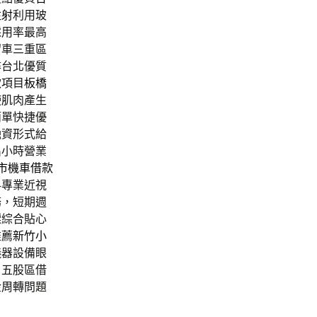
注射
利用玻
採用率最高
留車三重區
尋台北優質
款項目
板橋
使肌肉產生
簡單快捷優
融資形式給
出小時營業
市機車借款
科專業近視
務，短期週
標綜合貼心
推薦
新竹小
儀器設備眼
，五股區借
金周轉問題