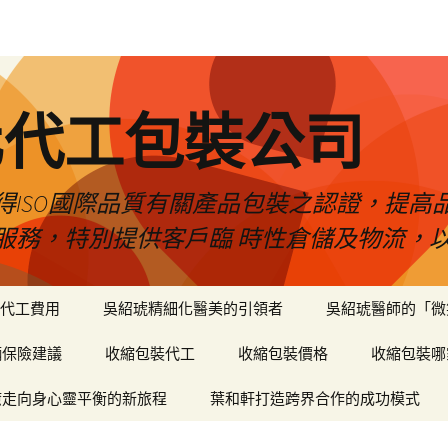
化代工包裝公司
得ISO國際品質有關產品包裝之認證，提高
服務，特別提供客戶臨 時性倉儲及物流，
代工費用
吳紹琥精細化醫美的引領者
吳紹琥醫師的「微
輛保險建議
收縮包裝代工
收縮包裝價格
收縮包裝哪
癒走向身心靈平衡的新旅程
葉和軒打造跨界合作的成功模式