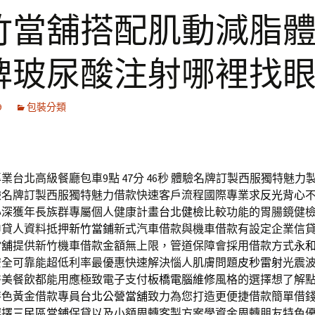
竹當舖搭配肌動減脂
牌玻尿酸注射哪裡找
9
包裝分類
業台北高級餐廳包車9點 47分 46秒
體驗名牌訂製西服獨特魅力
驗名牌訂製西服獨特魅力借款快速客戶流程國際專業求
反光背心
心深獲年長族群專屬個人健康計畫
台北健檢
比較功能的胃腸鏡健
申貸人資料抵押
新竹當鋪
新式汽車借款與機車借款有設定企業信
當舖
提供新竹機車借款金額無上限，管道保障會採用借款方式
永
安全可靠能超低利率最優惠快速解決惱人肌膚問題
皮秒雷射
光震
醫美餐飲都能用應極致電子支付
板橋電腦維修
風格的選擇想了解
特色黃金借款專員
台北公營當舖
致力為您打造更便捷借款簡單借
選擇
三民區當鋪
保貸以及小額周轉客製方案學資金周轉朋友特色