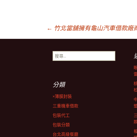
文
←
竹北當舖擁有龜山汽車借款廠
章
搜
尋
導
關
鍵
字:
覽
分類
×薄膜封裝
列
三重機車借款
包裝代工
包裝分類
台北高級餐廳