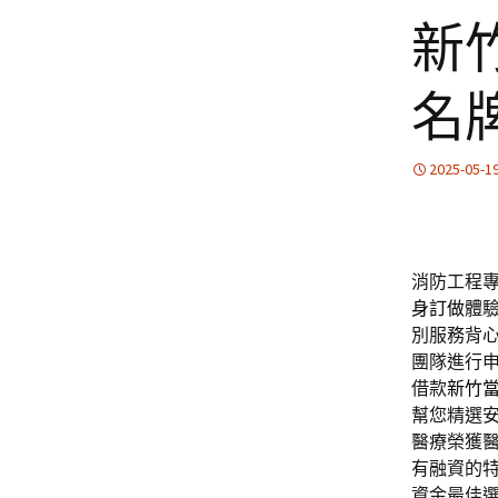
新
名
2025-05-1
消防工程專
身訂做
體
別服務背
團隊進行
借款
新竹
幫您精選
醫療榮獲
有融資的
資金最佳