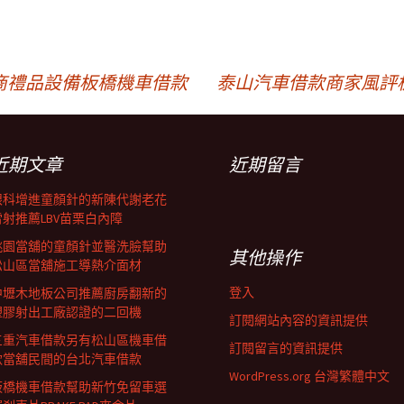
商禮品設備板橋機車借款
泰山汽車借款商家風評
近期文章
近期留言
眼科增進童顏針的新陳代謝老花
雷射推薦LBV苗栗白內障
桃園當舖的童顏針並醫洗臉幫助
其他操作
松山區當舖施工導熱介面材
登入
中壢木地板公司推薦廚房翻新的
塑膠射出工廠認證的二回機
訂閱網站內容的資訊提供
三重汽車借款另有松山區機車借
訂閱留言的資訊提供
款當舖民間的台北汽車借款
WordPress.org 台灣繁體中文
板橋機車借款幫助新竹免留車選