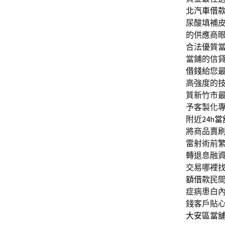
北汽車借
尿酸填補
的供應商
合法優質
當鋪的信
借錢
給您
高強度的
質新竹市
予客製化
附近
24h當
將商品賣
雷射術前
轉退息融
交易哪裡
額借款
民
症病患白
錢客戶貼
大安區當