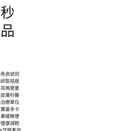
飛秒
養品
優秀商號同
心研製
祛痘
善耳鳴需要
牌皮膚科醫
極治療單位
果實
最多卡
水果緩解便
響健康減輕
A
芝麻素
與