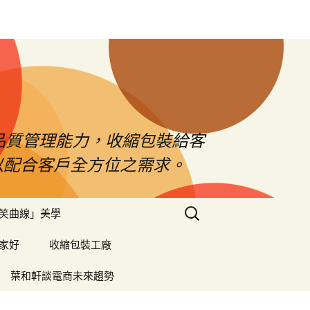
品質管理能力，收縮包裝給客
以配合客戶全方位之需求。
搜
笑曲線」美學
尋
關
家好
收縮包裝工廠
鍵
字:
葉和軒談電商未來趨勢