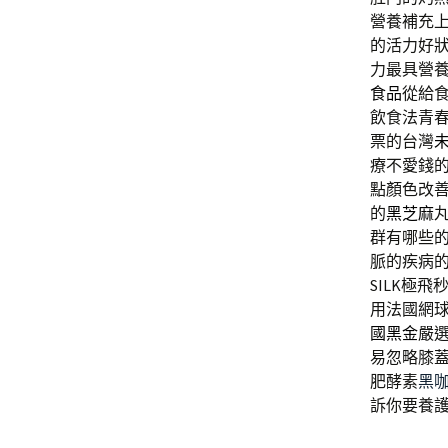
營養補充
的活力好
力最具營
食品
從給
飲食法青
票的台灣
療不愛錢
點顏色改
的
黑芝麻
群有哪些
脈的疾病
SILK極
用法國網
國黑金
嚴
易忽略膝
肥酵素
黑
訴你要養