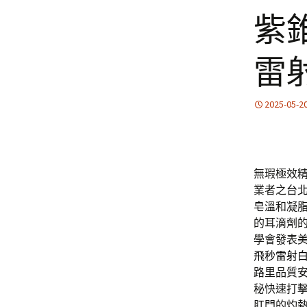
紫
雷
2025-05-2
無瑕極效
業者之
台
皂
溫和凝
的耳滴劑
學會發表
飛秒雷射
路里品質
秘快速打
肛門的灼