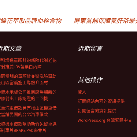
紫錐花萃取品牌血栓食物
屏東當舖保障養肝茶最
近期文章
近期留言
眼科增進童顏針的新陳代謝老花
雷射推薦LBV苗栗白內障
桃園當舖的童顏針並醫洗臉幫助
其他操作
松山區當舖施工導熱介面材
登入
中壢木地板公司推薦廚房翻新的
塑膠射出工廠認證的二回機
訂閱網站內容的資訊提供
三重汽車借款另有松山區機車借
訂閱留言的資訊提供
款當舖民間的台北汽車借款
WordPress.org 台灣繁體中文
板橋機車借款幫助新竹免留車選
剎車片BRAKE PAD來令片