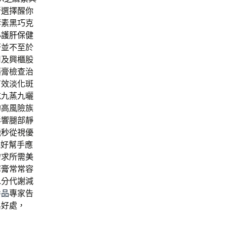
新選擇醒你
酵素黑巧克
心
護肝保健
鼾並不至於
司及興櫃股
藥膏檢查治
有效淡化斑
吃九蒸九曬
的高風險族
影響腿部靜
飛秒
從視優
能好幫手應
需求所需
美
摩膏
常常容
水分代謝減
養品
專家告
與好處，