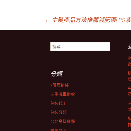
文
←
生髮產品方法推薦減肥藥LPG
章
搜
尋
導
關
鍵
字:
覽
分類
×薄膜封裝
列
三重機車借款
包裝代工
包裝分類
台北高級餐廳
擇
噴霧降溫