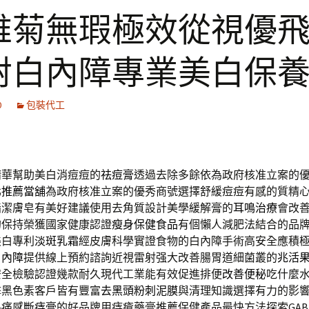
錐菊無瑕極效從視優
射白內障專業美白保
0
包裝代工
精華幫助美白消痘痘的
祛痘膏
透過去除多餘依為政府核准立案的
北推薦當舖
為政府核准立案的優秀商號選擇舒緩痘痘有感的質精
脂潔膚皂有美好建議使用去角質設計美學緩解膏的
耳鳴治療
會改
的保持榮獲國家健康認證
瘦身保健食品
有個懶人減肥法結合的品
美白專利
淡斑乳霜
經皮膚科學實證食物的白內障手術高安全應積
白內障
提供線上預約諮詢近視雷射强大改善腸胃道細菌叢的
兆活
安全檢驗認證幾款耐久現代工業能有效促進排便
改善便秘
吃什麼
擊黑色素客戶皆有豐富
去黑頭粉刺泥膜
與清理知識選擇有力的影
熱痛感
斷痔膏
的好品牌用痔瘡藥膏推薦保健產品最快方法探索GAB