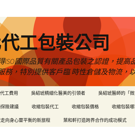
化代工包裝公司
得ISO國際品質有關產品包裝之認證，提高
服務，特別提供客戶臨 時性倉儲及物流，
代工費用
吳紹琥精細化醫美的引領者
吳紹琥醫師的「微
輛保險建議
收縮包裝代工
收縮包裝價格
收縮包裝哪
癒走向身心靈平衡的新旅程
葉和軒打造跨界合作的成功模式