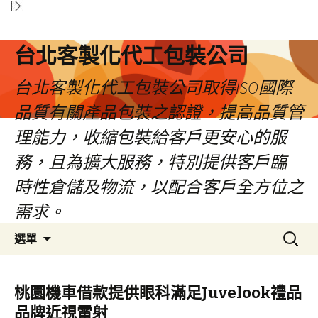
台北客製化代工包裝公司
台北客製化代工包裝公司取得ISO國際
品質有關產品包裝之認證，提高品質管
理能力，收縮包裝給客戶更安心的服
務，且為擴大服務，特別提供客戶臨
時性倉儲及物流，以配合客戶全方位之
需求。
跳
搜
選單
至
尋
內
關
容
鍵
桃園機車借款提供眼科滿足Juvelook禮品
區
字:
品牌近視雷射