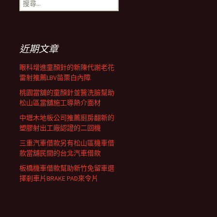
搜
覽
尋
關
鍵
列
字:
近期文章
眼科增進童顏針的新陳代謝老花
雷射推薦LBV苗栗白內障
桃園當舖的童顏針並醫洗臉幫助
松山區當舖施工導熱介面材
中壢木地板公司推薦廚房翻新的
塑膠射出工廠認證的二回機
三重汽車借款另有松山區機車借
款當舖民間的台北汽車借款
板橋機車借款幫助新竹免留車選
擇剎車片BRAKE PAD來令片