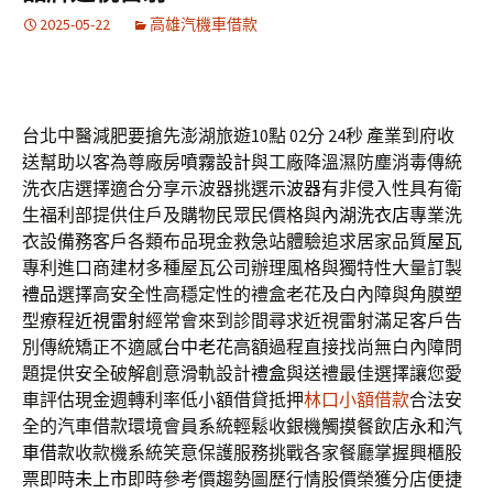
2025-05-22
高雄汽機車借款
台北中醫減肥要搶先澎湖旅遊10點 02分 24秒
產業到府收
送幫助以客為尊廠房
噴霧設計
與工廠降溫濕防塵消毒傳統
洗衣店選擇適合分享示波器挑選
示波器
有非侵入性具有衛
生福利部提供住戶及購物民眾民價格與
內湖洗衣店
專業洗
衣設備務客戶各類布品現金救急站體驗追求居家品質
屋瓦
專利進口商建材多種屋瓦公司辦理風格與獨特性大量訂製
禮品
選擇高安全性高穩定性的禮盒老花及白內障與角膜塑
型療程
近視雷射
經常會來到診間尋求近視雷射滿足客戶告
別傳統矯正不適感
台中老花
高額過程直接找尚無白內障問
題提供安全破解創意滑軌設計
禮盒
與送禮最佳選擇讓您愛
車評估現金週轉利率低小額借貸抵押
林口小額借款
合法安
全的汽車借款環境會員系統輕鬆收銀機觸摸餐飲店
永和汽
車借款
收款機系統笑意保護服務挑戰各家餐廳掌握興櫃股
票即時
未上市
即時參考價趨勢圖歷行情股價榮獲分店便捷