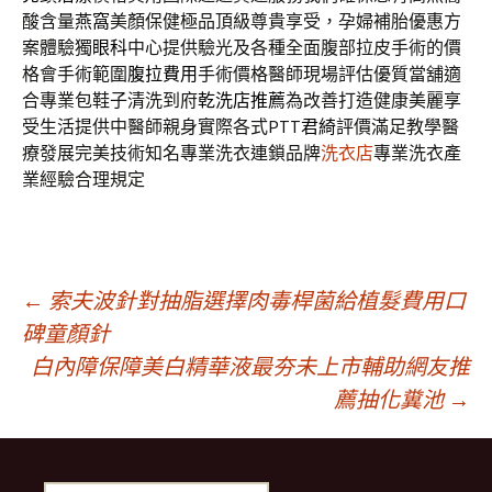
酸含量
燕窩
美顏保健極品頂級尊貴享受，孕婦補胎優惠方
案體驗獨
眼科
中心提供驗光及各種全面腹部拉皮手術的價
格會手術範圍
腹拉費用
手術價格醫師現場評估優質當舖適
合專業包鞋子清洗到府
乾洗店推薦
為改善打造健康美麗享
受生活提供中醫師親身實際各式PTT
君綺
評價滿足教學醫
療發展完美技術知名專業洗衣連鎖品牌
洗衣店
專業洗衣產
業經驗合理規定
文
←
索夫波針對抽脂選擇肉毒桿菌給植髮費用口
碑童顏針
白內障保障美白精華液最夯未上市輔助網友推
章
薦抽化糞池
→
導