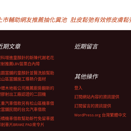
上市輔助網友推薦抽化糞池
肚皮鬆弛有效修皮膚鬆
近期文章
近期留言
眼科增進童顏針的新陳代謝老花
雷射推薦LBV苗栗白內障
桃園當舖的童顏針並醫洗臉幫助
其他操作
松山區當舖施工導熱介面材
登入
中壢木地板公司推薦廚房翻新的
塑膠射出工廠認證的二回機
訂閱網站內容的資訊提供
三重汽車借款另有松山區機車借
訂閱留言的資訊提供
款當舖民間的台北汽車借款
WordPress.org 台灣繁體中文
板橋機車借款幫助新竹免留車選
剎車片BRAKE PAD來令片