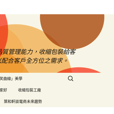
品質管理能力，收縮包裝給客
以配合客戶全方位之需求。
搜
笑曲線」美學
尋
關
家好
收縮包裝工廠
鍵
字:
葉和軒談電商未來趨勢