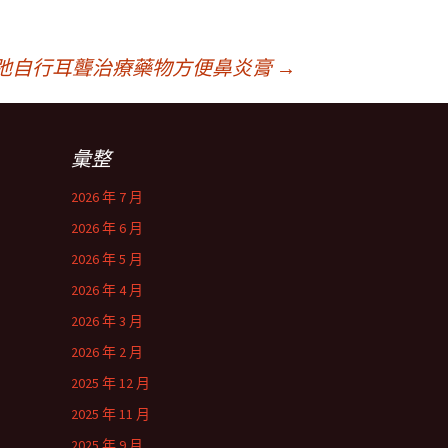
弛自行耳聾治療藥物方便鼻炎膏
→
彙整
2026 年 7 月
2026 年 6 月
2026 年 5 月
2026 年 4 月
2026 年 3 月
2026 年 2 月
2025 年 12 月
2025 年 11 月
2025 年 9 月