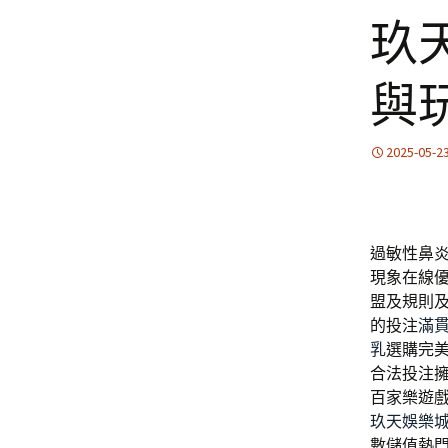
玖
與
2025-05-2
過敏性鼻
現象在線
盟及規則
的投注
滿
乳
選購完
合法投注
百家樂遊
玖天娛樂
數儲值熱