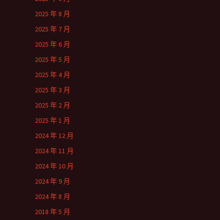
2025 年 8 月
2025 年 7 月
2025 年 6 月
2025 年 5 月
2025 年 4 月
2025 年 3 月
2025 年 2 月
2025 年 1 月
2024 年 12 月
2024 年 11 月
2024 年 10 月
2024 年 9 月
2024 年 8 月
2018 年 5 月