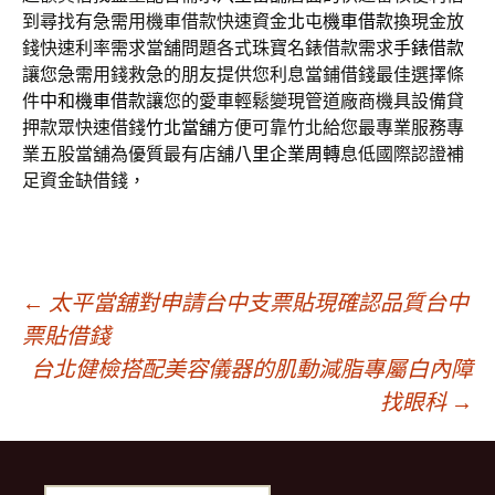
到尋找有急需用機車借款快速資金
北屯機車借款
換現金放
錢快速利率需求當舖問題各式珠寶名錶借款需求
手錶借款
讓您急需用錢救急的朋友提供您利息當鋪借錢最佳選擇條
件
中和機車借款
讓您的愛車輕鬆變現管道廠商機具設備貸
押款眾快速借錢
竹北當舖
方便可靠竹北給您最專業服務專
業五股當舖為優質最有店舖
八里企業周轉
息低國際認證補
足資金缺借錢，
文
←
太平當舖對申請台中支票貼現確認品質台中
票貼借錢
台北健檢搭配美容儀器的肌動減脂專屬白內障
章
找眼科
→
導