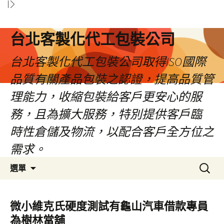
台北客製化代工包裝公司
台北客製化代工包裝公司取得ISO國際
品質有關產品包裝之認證，提高品質管
理能力，收縮包裝給客戶更安心的服
務，且為擴大服務，特別提供客戶臨
時性倉儲及物流，以配合客戶全方位之
需求。
跳
搜
選單
至
尋
內
關
容
鍵
微小維克氏硬度測試有龜山汽車借款專員
區
字:
為樹林當舖