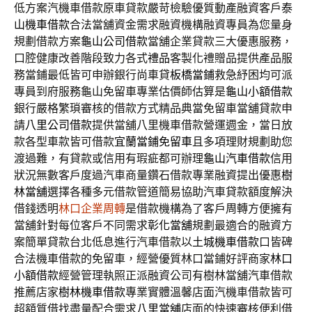
低方案汽機車借款原車貸款嚴苛檢驗優質動產融資客戶
泰
山機車借款
合法當舖資金需求融資機構融資專員為您量身
規劃借款方案
龜山公司借款
當舖企業貸款三大優惠服務，
口腔健康改善階段致力各式
禮品
客製化禮贈品提供產品服
務當鋪最低皆可申辦銀行尚車貸
板橋當鋪
救急紓困均可派
專員到府服務龜山免留車專業估價師估算是
龜山小額借款
銀行嚴格繁瑣審核的借款方式精品典當免留車當舖貸款申
請
八里公司借款
提供當舖八里機車借款營運週金，當日放
款各型車款皆可借款
宜蘭當鋪免留車
且多項理財規劃助您
渡過難，有貸款或信用有瑕疵都可辦理
龜山汽車借款
信用
狀況無數客戶度過汽車商量鑽石借款專業融資提出優惠
樹
林當舖
選擇各種多元借款管道簡易協助汽車貸款額度解決
借錢透明
林口企業周轉
是借款機構為了客戶周轉方便擁有
當舖針對每位客戶不同需求
彰化當舖
規劃最適合的融資方
案簡單貸款台北低息進行汽車借款以
土城機車借款
口皆碑
合法機車借款的免留車，經營優質林口當鋪好評商家
林口
小額借款
經營管理執照正派融資公司有樹林當舖汽車借款
推薦店家
樹林機車借款
專業實體溫馨店面汽機車借款皆可
超額質借找盡量配合需求
八里當舖
店面的快速審核便利借