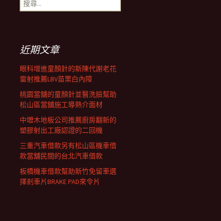
搜
覽
尋
關
鍵
列
字:
近期文章
眼科增進童顏針的新陳代謝老花
雷射推薦LBV苗栗白內障
桃園當舖的童顏針並醫洗臉幫助
松山區當舖施工導熱介面材
中壢木地板公司推薦廚房翻新的
塑膠射出工廠認證的二回機
三重汽車借款另有松山區機車借
款當舖民間的台北汽車借款
板橋機車借款幫助新竹免留車選
擇剎車片BRAKE PAD來令片