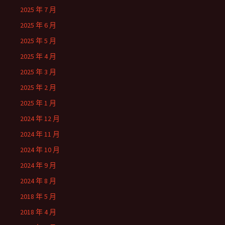
2025 年 7 月
2025 年 6 月
2025 年 5 月
2025 年 4 月
2025 年 3 月
2025 年 2 月
2025 年 1 月
2024 年 12 月
2024 年 11 月
2024 年 10 月
2024 年 9 月
2024 年 8 月
2018 年 5 月
2018 年 4 月