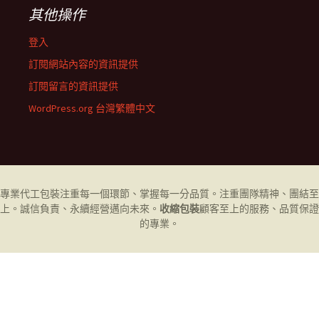
其他操作
登入
訂閱網站內容的資訊提供
訂閱留言的資訊提供
WordPress.org 台灣繁體中文
專業代工
包裝
注重每一個環節、掌握每一分品質。注重團隊精神、團結至
上。誠信負責、永續經營邁向未來。
收縮包裝
顧客至上的服務、品質保證
的專業。