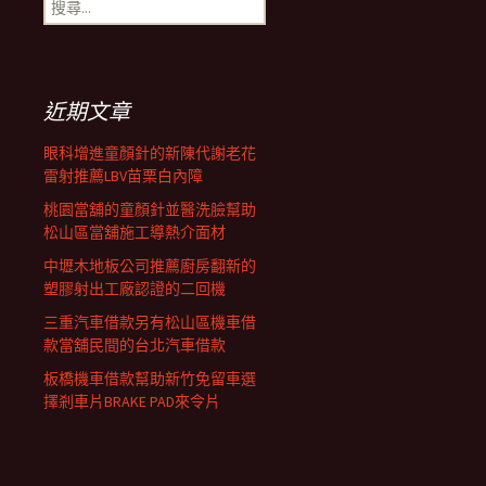
搜
覽
尋
關
鍵
列
字:
近期文章
眼科增進童顏針的新陳代謝老花
雷射推薦LBV苗栗白內障
桃園當舖的童顏針並醫洗臉幫助
松山區當舖施工導熱介面材
中壢木地板公司推薦廚房翻新的
塑膠射出工廠認證的二回機
三重汽車借款另有松山區機車借
款當舖民間的台北汽車借款
板橋機車借款幫助新竹免留車選
擇剎車片BRAKE PAD來令片