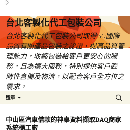
台北客製化代工包裝公司
台北客製化代工包裝公司取得ISO國際
品質有關產品包裝之認證，提高品質管
理能力，收縮包裝給客戶更安心的服
務，且為擴大服務，特別提供客戶臨
時性倉儲及物流，以配合客戶全方位之
需求。
跳
搜
選單
至
尋
內
關
容
鍵
中山區汽車借款的神桌資料擷取DAQ商家
區
字:
系統櫃工廠