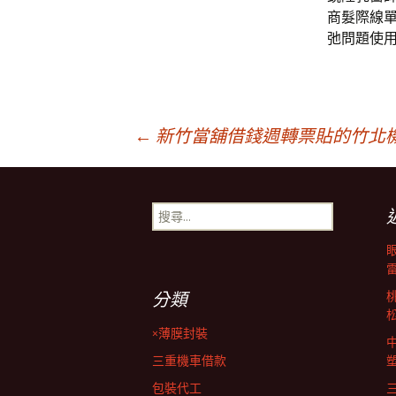
商髮際線
弛問題使
文
←
新竹當舖借錢週轉票貼的竹北
章
搜
尋
導
關
鍵
字:
覽
分類
×薄膜封裝
列
三重機車借款
包裝代工