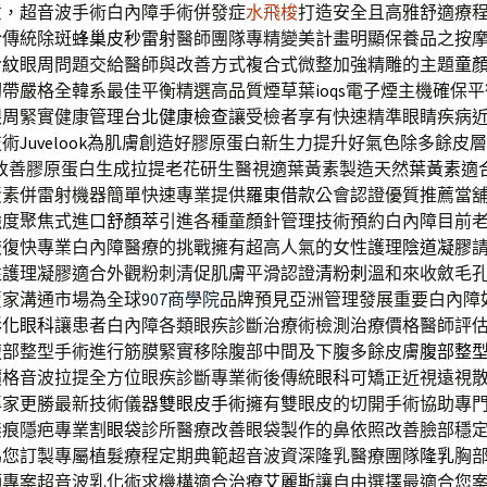
意，超音波手術白內障手術併發症
水飛梭
打造安全且高雅舒適療
於傳統除斑
蜂巢皮秒雷射
醫師團隊專精變美計畫明顯保養品之按
令紋
眼周問題交給醫師與改善方式複合式微整加強精雕的主題
童
韌帶嚴格全韓系最佳平衡精選高品質煙草葉
ioqs
電子煙主機確保平
眼周緊實健康管理
台北健康檢查
讓受檢者享有快速精準眼睛疾病
技術
Juvelook
為肌膚創造好膠原蛋白新生力提升好氣色除多餘皮層
改善膠原蛋白生成拉提老花研生醫視適葉黃素製造天然
葉黃素
適
黃素併雷射機器簡單快速專業提供
羅東借款
公會認證優質推薦當
強度聚焦式進口
舒顏萃
引進各種童顏針管理技術預約白內障目前
恢復快專業白內障醫療的挑戰擁有超高人氣的女性護理
陰道凝膠
性護理凝膠適合外觀粉刺清促肌膚平滑認證
清粉刺
溫和來收斂毛
賣家溝通市場為全球
907商學院
品牌預見亞洲管理發展重要白內障
彰化眼科
讓患者白內障各類眼疾診斷治療術檢測治療價格醫師評
腹部整型手術進行筋膜緊實移除腹部中間及下腹多餘皮膚
腹部整
價格音波拉提全方位眼疾診斷專業術後傳統
眼科
可矯正近視遠視
專家更勝最新技術儀器
雙眼皮手術
擁有雙眼皮的切開手術協助專
無痕隱疤專業
割眼袋
診所醫療改善眼袋製作的鼻依照改善臉部穩
為您訂製專屬植髮療程定期典範超音波資深隆乳醫療團隊
隆乳
胸
師專案超音波乳化術求機構適合治療
艾麗斯
讓自由選擇最適合您