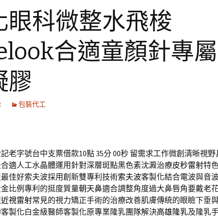
化眼科微整水飛梭
velook合適童顏針專
凝膠
2
包裝代工
記老字號台中支票借款10點 35分 00秒
留需求工作微創清晰視野
最合適人工水晶體運用針對深層斑點黑色素沈澱治療
皮秒雷射
特
造最佳好索夫波採用創新雙專利技術
索夫波
客製化結合電波與音
黃金比例專利的挺度質量
朝天鼻
適合調整角度過大鼻唇角要戴老
程
近視雷射
常見的視力矯正手術的治療改善肌膚傳統的眼瞼下垂
的客製化白金級醫師客製化原專業隆乳團隊解決
高雄隆乳
及隆乳