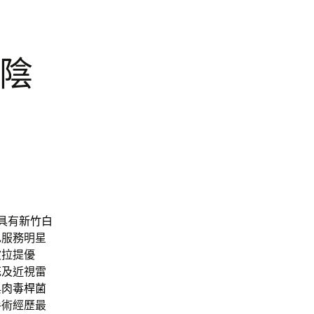
屬陰
具有
新竹白
色服務明星
波拉提優
花及近視雷
與
肉毒桿菌
手術經歷最