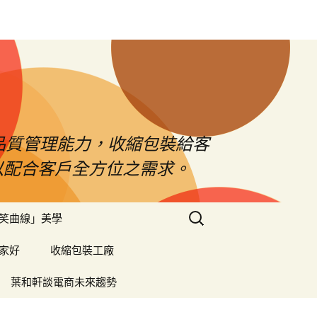
品質管理能力，收縮包裝給客
以配合客戶全方位之需求。
搜
笑曲線」美學
尋
關
家好
收縮包裝工廠
鍵
字:
葉和軒談電商未來趨勢