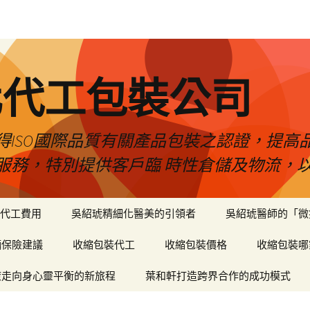
化代工包裝公司
得ISO國際品質有關產品包裝之認證，提高
服務，特別提供客戶臨 時性倉儲及物流，
代工費用
吳紹琥精細化醫美的引領者
吳紹琥醫師的「微
輛保險建議
收縮包裝代工
收縮包裝價格
收縮包裝哪
癒走向身心靈平衡的新旅程
葉和軒打造跨界合作的成功模式