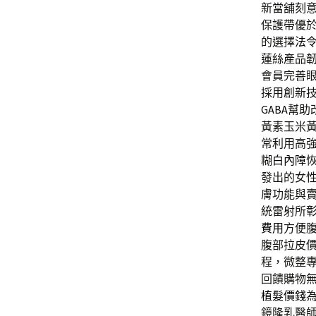
新當舖刻
保護帶優
的選擇
法
蓮絲產品
會員完善
採用創新
GABA
幫助
黃素玉米
常利用高
糊
白內障
發出的女
膚功能與
統雷射所
費用
方便
腹部拉皮
程，微整
回饋購物
植髮價錢
鏡隆乳醫