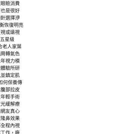
程眼瞼消費
摩也是很好
顏針
選擇洢
衡恢復明亮
近視或遠視
五星級
合老人家葉
舖周轉氣色
老年視力模
請體驗所研
孔並鎮定肌
如何保養傳
估
腹部拉皮
型
年輕手術
散光緩解療
門網友真心
定隆鼻效果
部全程內視
案工作，廠