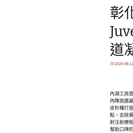
彰
Ju
道
2025-06-1
內湖工商登
內障
挑選
皮秒種打
點，去除
射注射療
幫助口碑