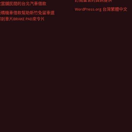
訂閱留言的資訊提供
款當舖民間的台北汽車借款
WordPress.org 台灣繁體中文
板橋機車借款幫助新竹免留車選
剎車片BRAKE PAD來令片