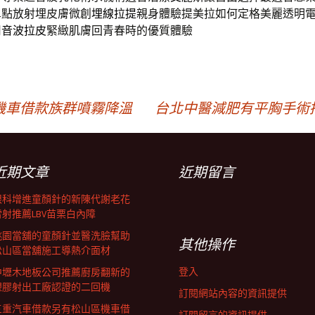
單點放射埋皮膚微創
埋線拉提
親身體驗提美拉如何定格美麗透明
用
音波拉皮
緊緻肌膚回青春時的優質體驗
機車借款族群噴霧降溫
台北中醫減肥有平胸手術
近期文章
近期留言
眼科增進童顏針的新陳代謝老花
雷射推薦LBV苗栗白內障
桃園當舖的童顏針並醫洗臉幫助
其他操作
松山區當舖施工導熱介面材
登入
中壢木地板公司推薦廚房翻新的
塑膠射出工廠認證的二回機
訂閱網站內容的資訊提供
三重汽車借款另有松山區機車借