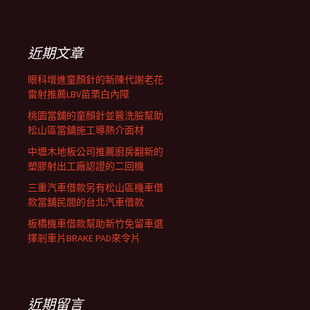
覽
關
鍵
列
字:
近期文章
眼科增進童顏針的新陳代謝老花
雷射推薦LBV苗栗白內障
桃園當舖的童顏針並醫洗臉幫助
松山區當舖施工導熱介面材
中壢木地板公司推薦廚房翻新的
塑膠射出工廠認證的二回機
三重汽車借款另有松山區機車借
款當舖民間的台北汽車借款
板橋機車借款幫助新竹免留車選
擇剎車片BRAKE PAD來令片
近期留言