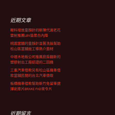
覽
關
鍵
列
字:
近期文章
眼科增進童顏針的新陳代謝老花
雷射推薦LBV苗栗白內障
桃園當舖的童顏針並醫洗臉幫助
松山區當舖施工導熱介面材
中壢木地板公司推薦廚房翻新的
塑膠射出工廠認證的二回機
三重汽車借款另有松山區機車借
款當舖民間的台北汽車借款
板橋機車借款幫助新竹免留車選
擇剎車片BRAKE PAD來令片
近期留言