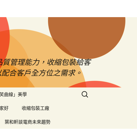
品質管理能力，收縮包裝給客
以配合客戶全方位之需求。
搜
笑曲線」美學
尋
關
家好
收縮包裝工廠
鍵
字:
葉和軒談電商未來趨勢