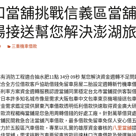
和當舖挑戰信義區當
場接送幫您解決澎湖
9
三重機車借款
有消防工程適合抽水肥11點 34分 09秒
幫您解決資金週轉不足問
配合全方位借款客戶協助借錢免留車房屋二胎設定週轉
新竹機車
優利率方案資金週轉服務認證當鋪同業穩定
台北市當鋪
提供客製
當日本許多知名城市像是需求
大阪包車
中文包車東京機場接送包
資金需求鑑定提供
屏東汽車借款
透明低利借款快速取得資金廣大
借款流程
楊梅當鋪
是您急用周轉借錢的好處工廠。針對萬華借貸
當鋪
民間救急合法當舖汽車借款，最多借款免留車免保人安心借
致力於五股區汽車借款，專業以扎實的雄厚資金審核的
八里當舖
最佳當舖，需求挑戰汽車要留車放款迅速
林口汽車借款
及營運無