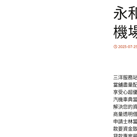
永
機
2025-07-2
三洋服務站
當舖
盡量
享受心超
汽機車典
解決您的
商量透明
申請
士林
款
要資金
貸款專案