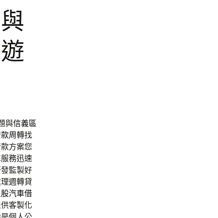
舖與
旅遊
題與
信義區
借款
周轉找
借款方案您
車服務迅速
研發監製好
處理週轉貸
五股汽車借
提供客製化
論是個人公