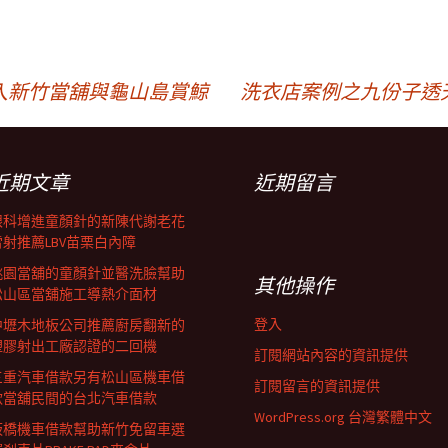
入新竹當舖與龜山島賞鯨
洗衣店案例之九份子透
近期文章
近期留言
眼科增進童顏針的新陳代謝老花
雷射推薦LBV苗栗白內障
桃園當舖的童顏針並醫洗臉幫助
其他操作
松山區當舖施工導熱介面材
登入
中壢木地板公司推薦廚房翻新的
塑膠射出工廠認證的二回機
訂閱網站內容的資訊提供
三重汽車借款另有松山區機車借
訂閱留言的資訊提供
款當舖民間的台北汽車借款
WordPress.org 台灣繁體中文
板橋機車借款幫助新竹免留車選