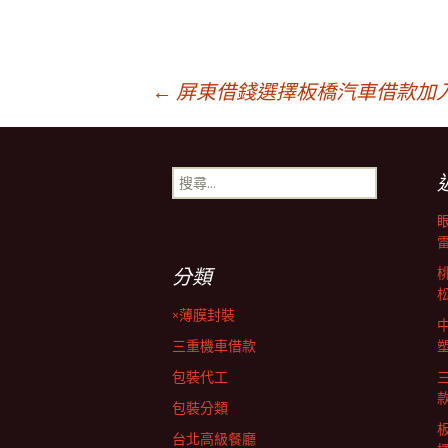
文
←
屏東借錢選擇板橋汽車借款加
章
搜
尋
導
關
鍵
字:
覽
分類
×薄膜封裝
列
三重機車借款
包裝代工
包裝分類
台北高級餐廳