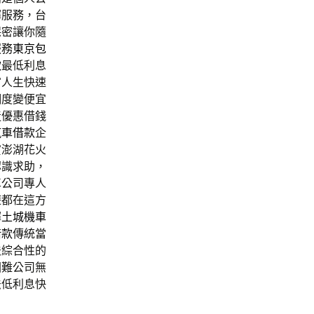
擇服務，台
保密讓你隨
服務
東京包
款
最低利息
富人生快速
調度變便宜
造優惠借錢
汽車借款
企
賞澎湖花火
認識求助，
車公司專人
遊都在這方
擇
土城機車
借款
傳統當
法綜合性的
困難公司無
法低利息快