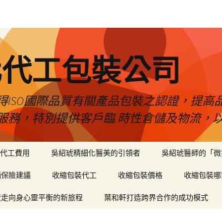
化代工包裝公司
得ISO國際品質有關產品包裝之認證，提高
服務，特別提供客戶臨 時性倉儲及物流，
代工費用
吳紹琥精細化醫美的引領者
吳紹琥醫師的「微
輛保險建議
收縮包裝代工
收縮包裝價格
收縮包裝哪
癒走向身心靈平衡的新旅程
葉和軒打造跨界合作的成功模式