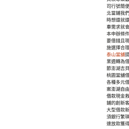
司行號簡
北當鋪我
時想還就
車
需求就
本申辦條
要借錢且
施選擇合
泰山當舖
業週轉為
節澎湖吉
桃園當舖
各種多元
案
澎湖自
借款
現金
鋪的創新
大型借款
須銀行繁
速放款獲