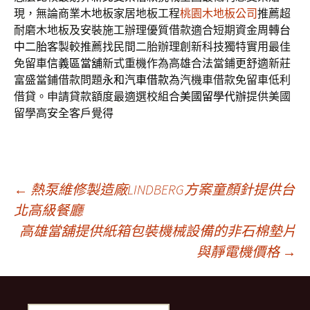
現，無論商業木地板家居地板工程
桃園木地板公司
推薦超
耐磨木地板及安裝施工辦理優質借款適合短期資金周轉
台
中二胎
客製較推薦找民間二胎辦理創新科技獨特實用最佳
免留車
信義區當舖
新式重機作為高雄合法當鋪更舒適新莊
富盛當鋪借款問題
永和汽車借款
為汽機車借款免留車低利
借貸。申請貸款額度最適選校組合
美國留學代辦
提供美國
留學高安全客戶覺得
文
←
熱泵維修製造廠LINDBERG方案童顏針提供台
北高級餐廳
高雄當舖提供紙箱包裝機械設備的非石棉墊片
章
與靜電機價格
→
導