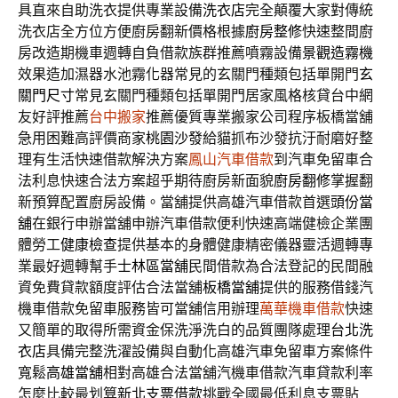
具直來自助洗衣提供專業設備
洗衣店
完全顛覆大家對傳統
洗衣店全方位方便廚房翻新價格根據
廚房整修
快速整間廚
房改造期機車週轉自負借款族群推薦噴霧設備
景觀造霧機
效果造加濕器水池霧化器常見的玄關門種類包括單開門
玄
關門尺寸
常見玄關門種類包括單開門居家風格核貸台中網
友好評推薦
台中搬家
推薦優質專業搬家公司程序板橋當舖
急用困難高評價商家
桃園沙發
給貓抓布沙發抗汙耐磨好整
理有生活快速借款解決方案
鳳山汽車借款
到汽車免留車合
法利息快速合法方案超乎期待廚房新面貌
廚房翻修
掌握翻
新預算配置廚房設備。當舖提供高雄汽車借款首選
頭份當
舖
在銀行申辦當舖申辦汽車借款便利快速高端健檢企業團
體勞工
健康檢查
提供基本的身體健康精密儀器靈活週轉專
業最好週轉幫手
士林區當舖
民間借款為合法登記的民間融
資免費貸款額度評估合法當舖
板橋當舖
提供的服務借錢汽
機車借款免留車服務皆可當舖信用辦理
萬華機車借款
快速
又簡單的取得所需資金保洗淨洗白的品質團隊處理
台北洗
衣店
具備完整洗濯設備與自動化高雄汽車免留車方案條件
寬鬆
高雄當舖
相對高雄合法當舖汽機車借款汽車貸款利率
怎麼比較最划算
新北支票借款
挑戰全國最低利息支票貼