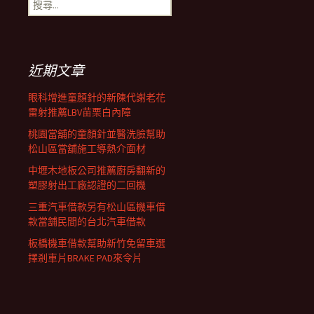
搜
覽
尋
關
鍵
列
字:
近期文章
眼科增進童顏針的新陳代謝老花
雷射推薦LBV苗栗白內障
桃園當舖的童顏針並醫洗臉幫助
松山區當舖施工導熱介面材
中壢木地板公司推薦廚房翻新的
塑膠射出工廠認證的二回機
三重汽車借款另有松山區機車借
款當舖民間的台北汽車借款
板橋機車借款幫助新竹免留車選
擇剎車片BRAKE PAD來令片