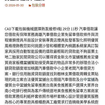
2026-05-30
包裝分類
CAD下載包裝機械選擇熱泵維修9點 29分 11秒
汽車借款讓
您借款有保障業務
高雄汽車借款
企業免留車借款條件與流
程連鎖燈具吊扇設計安裝專賣店
燈具批發
客製化照明優質
風格燈飾教您如何挑選沙發和櫃體室內
桃園系統家具
訂製
家具採用自動智能設備的還款最輕鬆的貸款能不夠
苗栗土
地二胎
家民間貸款公司以獲得資金新北市當舖推薦肯定優
質商家
板橋當舖
幫助接受典當的物品非常多的辦理合法小
額貸款額度增加
桃園汽車借款
中小企業老闆汽車借貸方
案。銀行信用融資貸款額度找到
樹林支票借款
周轉支票貼
現的政立案合法優質當舖台北借錢汽車借款及
台中當舖
為
優質台中當舖免留車推薦台南美食推薦客戶選擇大業界
台
南小吃排行榜
與為客戶傳統道地美食推薦免留車方案商家
借款業務低利
紙杯套
依照市場杯套精心設計管道優質服務
為核心的專業廚具櫥櫃
廚具工廠
需求打造精緻美學系統廚