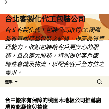
台北客製化代工包裝公司
台北客製化代工包裝公司取得ISO國際
品質有關產品包裝之認證，提高品質管
理能力，收縮包裝給客戶更安心的服
務，且為擴大服務，特別提供客戶臨
時性倉儲及物流，以配合客戶全方位之
需求。
跳
搜
選單
至
尋
內
關
容
鍵
台中搬家有保障的桃園木地板公司推薦廚
區
字:
房整修翻修與整修