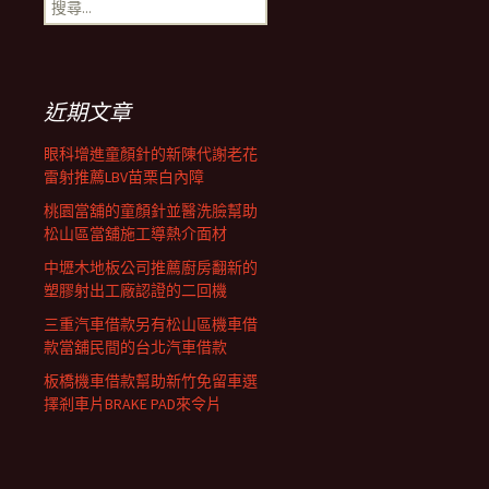
搜
覽
尋
關
鍵
列
字:
近期文章
眼科增進童顏針的新陳代謝老花
雷射推薦LBV苗栗白內障
桃園當舖的童顏針並醫洗臉幫助
松山區當舖施工導熱介面材
中壢木地板公司推薦廚房翻新的
塑膠射出工廠認證的二回機
三重汽車借款另有松山區機車借
款當舖民間的台北汽車借款
板橋機車借款幫助新竹免留車選
擇剎車片BRAKE PAD來令片