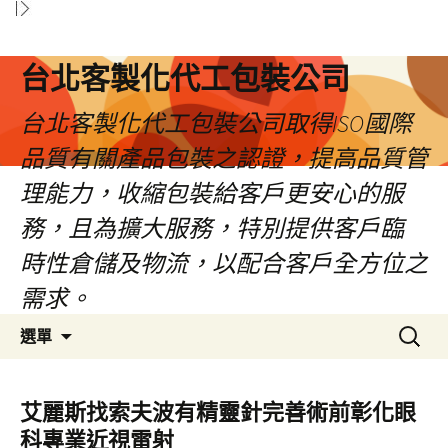
台北客製化代工包裝公司
台北客製化代工包裝公司取得ISO國際
品質有關產品包裝之認證，提高品質管
理能力，收縮包裝給客戶更安心的服
務，且為擴大服務，特別提供客戶臨
時性倉儲及物流，以配合客戶全方位之
需求。
跳
搜
選單
至
尋
內
關
容
鍵
艾麗斯找索夫波有精靈針完善術前彰化眼
區
字:
科專業近視雷射