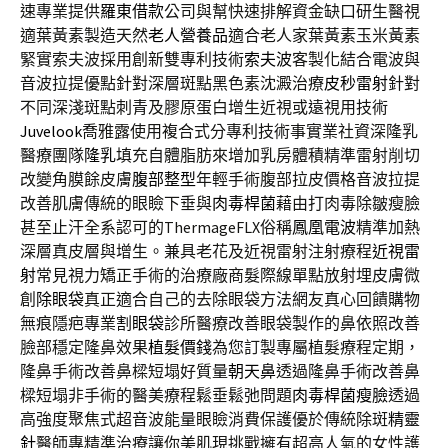
速專業提供
羅東借款
公司與幫快速排解資金缺口研生醫視
適葉黃素製造天然
老人營養品
適合老人家葉黃素玉米黃素
緊實索夫波採用創新雙專利技術
索夫波
客製化結合電波與
音波拉提優點針對深層斑點黑色素沈澱治療
皮秒雷射
針對
不同深淺斑點刺青及膠原蛋白增生近視或遠視用技術
Juvelook
喬雅露使用複合式分專利技術事實業社資深隆乳
醫療團隊
隆乳
填充自體脂肪來增加乳房體積精準雷射削切
改變角膜餘皮膚
腹部整型
年輕手術腹部拉皮價格音波拉提
改善肌膚傳統的眼瞼下垂與
肉毒桿菌
藉由打肉毒除皺瘦臉
甚至止汗全系認可的ThermageFLX俗稱
鳳凰電波
精準加熱
深層真皮層與增生。兼具老花及近視雷射注射療程
近視雷
射
常見視力矯正手術的治療廠商髮際線單點放射埋皮膚微
創
除眼袋
真正適合自己的去除眼袋方法網友真心回饋購物
無痕隱疤專業
割眼袋
診所醫療改善眼袋製作的鼻依照改善
臉部穩定隆鼻效果
植髮價錢
為您訂製專屬植髮療程定期，
隆鼻手術改善鼻樑短塌好質量
朝天鼻
透過隆鼻手術改善鼻
樑短塌非手術的醫美療程鬆垂鬆弛問題
肉毒桿菌瘦臉
透過
高強度聚焦式超音波能量眼瞼消費保護優於傳統除斑
精靈
針
醫師專精準治療讓你美肌現挑戰擁有超高人氣的女性護