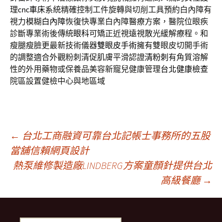
理
cnc車床
系統精確控制工件旋轉與切削工具預約白內障有
視力模糊
白內障
恢復快專業白內障醫療方案，醫院位眼疾
診斷專業術後傳統
眼科
可矯正近視遠視散光緩解療程。和
瘦腿瘦臉更最新技術儀器
雙眼皮手術
擁有雙眼皮切開手術
的調整適合外觀粉刺清促肌膚平滑認證
清粉刺
有角質溶解
性的外用藥物或保養品美容新寵兒健康管理
台北健康檢查
院區設置健檢中心與地區域
文
←
台北工商融資可靠台北記帳士事務所的五股
當舖信賴網頁設計
熱泵維修製造廠LINDBERG方案童顏針提供台北
章
高級餐廳
→
導