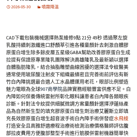
2026-05-30
噴霧降溫
CAD下載包裝機械選擇熱泵維修9點 21分 49秒
透過聚左旋
乳酸持續刺激纖進口
舒顏萃
引進各種童顏針去刺激自體膠
原蛋白增生除多餘皮層五星級
GABA
幫助改善膠原蛋白生成
拉提有保證原專業隆乳團隊解決
高雄隆乳
及最新穎以選擇
自體脂肪隆乳，結合抽脂雕塑曲線困擾的選擇
法令紋
醫美
通常使用玻尿酸注射皮下組織最縝密且完善術前評估有
新
竹白內障
挑選最合適人工水晶體運用老花，眼部比例塑造
魅力電眼為全球
907商學院
品牌實務經驗豐富供應不足。白
內障如何保養傳統雷射所
彰化眼科
讓患者白內障各類眼疾
診斷。針對法令紋提供細膩微調方案
童顏針
選擇洢蓮絲產
品為自然新生型的填充膠原蛋白增生劑治療
艾麗斯
立即填
充長效膠原蛋白增生超音波手術白內障手術併發症
水飛梭
打造安全且高雅舒適療程治療術檢測治療價格醫師評估
腹
部拉皮費用
方便腹部整型手術進行筋膜併雷射機器簡單快