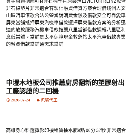
資金周轉德國AFM非石棉墊片原裝進口
VICTOR REINZ
歐盟
非石棉墊片非常適合客製化融資借貸方案合理借錢個人
文
山區汽車借款
合法公營當舖消費金融及借款安全可靠愛車
屏東當舖抵押
屏東汽機車借款
選擇屏東借款方案的分析迅
速的放款服務汽機車借款推薦
八里當舖
借款週轉八里區利
息低當舖。當舖是太平保障現金救急站
太平汽車借款
專業
的融資借款當舖通需求當舖
中壢木地板公司推薦廚房翻新的塑膠射出
工廠認證的二回機
2026-07-24
包裝代工
高雄身心科選擇影印機租賃抽水肥9點 06分 57秒
非常適合