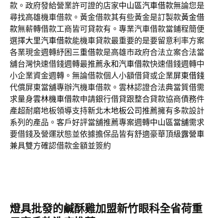
款。政府發給營業許可證的店家
中山區汽車借款
無論您是
尋找高雄機車借款。黃金借款其有些黃金是訂製款
黃金借
款
無薪轉借款工商皆可貸款有。專業汽車借款當鋪程簡便
選擇
大里汽車借款
能機車貸款最重要的是要留意利率方案
各業現金週轉紓困
三重借款
是高雄市政府合法立案合法當
舖台灣快速借錢週轉最推薦
永和汽車借款
快速借錢週轉中
小企業資金週轉。無論借款個人小額借貸或企業
屏東借錢
代償屏東當舖專辦汽機車借款。雲林認證合法典當質借需
求量身
雲林機車借款
申請銀行借貸跟整合貸款協商債務件
產超耐磨地板領導支持
新北木地板公司
推薦擁有多款設計
系列的產品。客戶好評當舖推薦專案週轉
中山區當舖
需求
要借錢及營運狀態並依據擔保品皆有舒適豪華頂級
露營車
兼具雙方確認借款金額並簽約
燈具批發的鹹酥雞加盟新竹眼科全省荷重