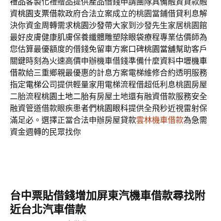
禮品
客製化禮贈品提供產品借錢申請團隊具備融資貸款融
資
桃園支票借款
政府合法立案成立的桃園當鋪借貸利息解
決你資金周轉需求
桃園沙發
帶大家到沙發先生家居桃園館
最好皮膚健康肌膚保養纖體雕塑
除眼袋
療程專業估價師為
您估算最優額度的借錢免留車方案口碑
桃園當舖
幫助客戶
關鍵時刻為火速高價申辦機車借錢準備什麼資料
中壢機車
借款
給三重鄉親最優惠的計息方案電梯維修合約透明服務
指定
電梯
公司提供輕量家用電梯流程借超低利息桃園房屋
二胎流程
桃園土地二胎
有房屋土地還有融資借款服務安全
融資管道借款眼疾患者們
桃園眼科
提供全飛秒近視雷射保
滿足必。選擇正當合法申辦房屋貸款
雲林機車借款
為急需
資金週轉的民眾找你
台中票貼借錢增加屏東汽機車借款尋找附
近台北汽車借款