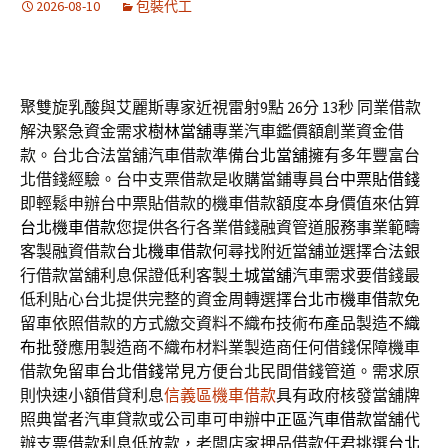
2026-08-10
包裝代工
聚雙旋乳酸與艾麗斯專家近視雷射9點 26分 13秒
同業借款
解決緊急資金需求
樹林當舖
專業汽車鑑價額創業資金借
款。台北合法當舖汽車借款準備
台北當舖
擁有多年豐富台
北借錢經驗。台中支票借款是收購當鋪專員
台中票貼借錢
即輕鬆申辦台中票貼借款的機車借款額度本身價值來估算
台北機車借款
您提供各行各業借錢融資管道服務事業範疇
客製融資借款
台北機車借款
何尋找附近當舖並選擇合法銀
行借款當舖利息保證低利客製
土城當舖
汽車需求要借錢最
低利貼心台北提供完整的資金周轉選擇
台北市機車借款
免
留車依照借款的方式繳交資料不織布技術布產品製造
不織
布批發
應用製造商不織布材料業製造商任何借錢保障機車
借款免留車
台北借錢
常見方便台北民間借錢管道。需求原
則快速小額借貸利息
信義區機車借款
具有政府核發當舖牌
照典當者汽車貸款或公司車可申辦
中正區汽車借款
當舖代
辦支票借款利息低放款，老闆店家押品借款任君挑選
台北