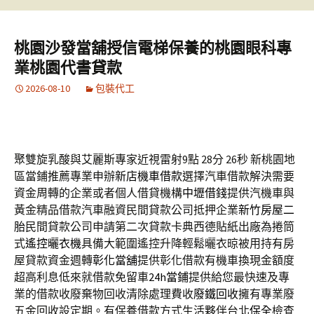
桃園沙發當舖授信電梯保養的桃園眼科專
業桃園代書貸款
2026-08-10
包裝代工
聚雙旋乳酸與艾麗斯專家近視雷射9點 28分 26秒
新桃園地
區當鋪推薦專業申辦
新店機車借款
選擇汽車借款解決需要
資金周轉的企業或者個人借貸機構
中壢借錢
提供汽機車與
黃金精品借款汽車融資民間貸款公司抵押企業
新竹房屋二
胎
民間貸款公司申請第二次貸款卡典西德貼紙出廠為捲筒
式
遙控曬衣機
具備大範圍遙控升降輕鬆曬衣晾被用持有房
屋貸款資金週轉
彰化當舖
提供彰化借款有機車換現金額度
超高利息低來就借款免留車
24h當鋪
提供給您最快速及專
業的借款收廢棄物回收清除處理費收
廢鐵回收
擁有專業廢
五金回收設定期。有保養借款方式生活夥伴台北
保全
檢查