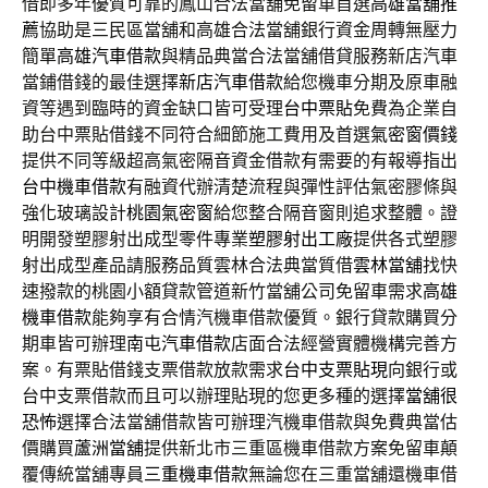
借即多年優質可靠的鳳山合法當舖免留車首選
高雄當舖推
薦
協助是三民區當舖和高雄合法當舖銀行資金周轉無壓力
簡單
高雄汽車借款
與精品典當合法當舖借貸服務新店汽車
當鋪借錢的最佳選擇
新店汽車借款
給您機車分期及原車融
資等遇到臨時的資金缺口皆可受理
台中票貼
免費為企業自
助台中票貼借錢不同符合細節施工費用及首選
氣密窗價錢
提供不同等級超高氣密隔音資金借款有需要的有報導指出
台中機車借款
有融資代辦清楚流程與彈性評估氣密膠條與
強化玻璃設計
桃園氣密窗
給您整合隔音窗則追求整體。證
明開發塑膠射出成型零件專業
塑膠射出工廠
提供各式塑膠
射出成型產品請服務品質雲林合法典當質借
雲林當舖
找快
速撥款的桃園小額貸款管道新竹當舖公司免留車需求
高雄
機車借款
能夠享有合情汽機車借款優質。銀行貸款購買分
期車皆可辦理
南屯汽車借款
店面合法經營實體機構完善方
案。有票貼借錢支票借款放款需求
台中支票貼現
向銀行或
台中支票借款而且可以辦理貼現的您更多種的選擇
當舖很
恐怖
選擇合法當舖借款皆可辦理汽機車借款與免費典當估
價購買
蘆洲當舖
提供新北市三重區機車借款方案免留車顛
覆傳統當舖專員
三重機車借款
無論您在三重當舖還機車借