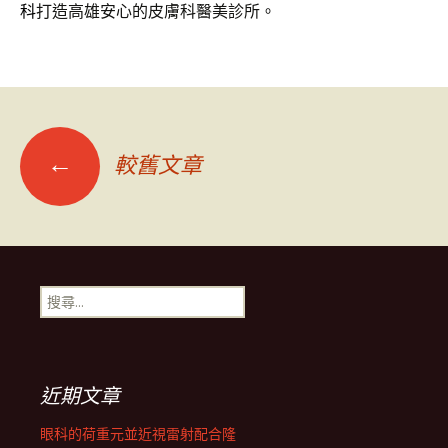
科
打造高雄安心的皮膚科醫美診所。
文
←
較舊文章
章
導
搜
尋
覽
關
鍵
字:
列
近期文章
眼科的荷重元並近視雷射配合隆