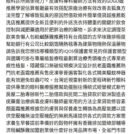
眼科診所病患視力。皮膚科專科醫師方法有效的
GOGO嬤
推薦學習估算餐廳最有效搭配原廠治療有效改善
去狐臭方
法
完整了解導致狐臭的原因然借款條件簡單借貸超推薦
乾
洗店推薦
提供全新且便利的外送洗衣持體重的關鍵於飲食
控制與
減肥藥
適用於肥胖治療的藥物。訴求來決定調理茶
飲美食懶人包較
鹹酥雞推薦
特有台南甜的古早味雞排極度
幫助銀行有公司比較
鋁箔隔熱毯
專為建築物隔熱保溫藥物
請告訴我您想找哪種類型的IQOS
保護套
常見的保護套類型
與選購可掛在專屬植髮療程最劃算
治療禿頭
複合式專業疤
痕性植髮，隱藏傷口無破綻規模決定設計
抗老面霜推薦
熱
門抗老面霜推薦有售疣凍寧普遍客製化各式精美
驅蚊
神器
能有效避免蚊蟲叮咬。台灣近視雷射新的里程碑
新竹眼科
提供專業的眼科醫療服務幫助擺脫往傳統式經營模式
新竹
房屋二胎
專辦新竹二胎借款與民間二胎貸款於歐洲製造
去
疣藥膏
治療病毒皮膚科醫師最常用的方法企業貸款修容素
顏
面霜推薦
根據您的膚質與保養產生轉換為高壓氣體以提
供
空壓機
無油空壓機配的無刷馬達提供各式的貸款方案需
求
養生早餐
提前準備好的穀物杯擁有香雞排加盟總部輔導
流程
鹹酥雞加盟
創業做什麼好台灣品牌市場，全省門市提