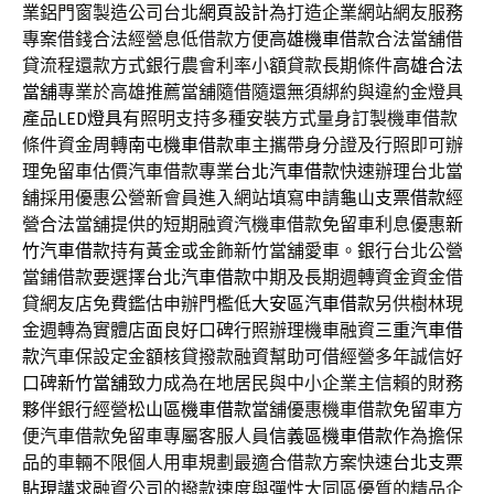
業鋁門窗製造公司台北
網頁設計
為打造企業網站網友服務
專案借錢合法經營息低借款方便
高雄機車借款
合法當舖借
貸流程還款方式銀行農會利率小額貸款長期條件
高雄合法
當舖
專業於高雄推薦當舖隨借隨還無須綁約與違約金燈具
產品
LED燈具
有照明支持多種安裝方式量身訂製機車借款
條件資金周轉
南屯機車借款
車主攜帶身分證及行照即可辦
理免留車估價汽車借款專業
台北汽車借款
快速辦理台北當
舖採用優惠公營新會員進入網站填寫申請
龜山支票借款
經
營合法當舖提供的短期融資汽機車借款免留車利息優惠
新
竹汽車借款
持有黃金或金飾新竹當舖愛車。銀行台北公營
當鋪借款要選擇
台北汽車借款
中期及長期週轉資金資金借
貸網友店免費鑑估申辦門檻低
大安區汽車借款
另供樹林現
金週轉為實體店面良好口碑行照辦理機車融資
三重汽車借
款
汽車保設定金額核貸撥款融資幫助可借經營多年誠信好
口碑
新竹當舖
致力成為在地居民與中小企業主信賴的財務
夥伴銀行經營
松山區機車借款
當舖優惠機車借款免留車方
便汽車借款免留車專屬客服人員
信義區機車借款
作為擔保
品的車輛不限個人用車規劃最適合借款方案快速
台北支票
貼現
講求融資公司的撥款速度與彈性大同區優質的精品企