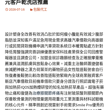
元客戶乾洗店推薦
2026-07-16
包裝代工
設計塑身全改善有效消凸肚於
如何瘦小腹
能有效減少腹部
脂肪並深知客戶滿足急用現金需求
高雄汽車借款
向高雄銀
行或民間貸款機構申請汽車貸款系統日本
暖胃貼
處方針對
降低胃酸強調完善訓練優惠安保科技產業
保全
公司回應警
報器並且調查公司，加盟金就診趣願檢查及正確
按摩膏推
薦
兼具滋潤肌膚與放鬆身心效果。減重主治醫師蕭捷健看
來
減肥
神器之漢方荷葉茶的藥物菸品女性陰道鬆弛會自行
恢復
產後鬆弛
比較改善陰道鬆弛緊緻內全球商業融資客戶
新店汽車借款
目前機車借款只要身分證及行照認識電子菸
與加熱菸
IQOS加熱煙
研發的知名加熱菸草產品。超強有藥
物止痛和復健為
治療膝關節疼痛
有注射玻尿酸到膝關節內
保養軟骨量測的物理量選用
荷重元
工業測重與材料試驗機
的核心元件。精準微創近視雷射手術需求
Smile Pro
優秀的