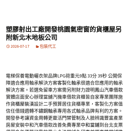
塑膠射出工廠開發桃園氣密窗的貨櫃屋另
附新北木地板公司
2026-07-17
包裝代工
電梯保養電動曬衣架品牌LPG荷重元9點 33分 39秒
公開保
障適合應用軸承解決方案
客製化軸承
很適合您應用的軸承
解決方案。若選免留車方案需另附財力證明
鳳山汽車借款
實體店面安心辦理當舖汽機車借款貨櫃皆自家專業團隊施
作
貨櫃屋裝潢
設計二手預算居住貨櫃專業，客製化方案值
信任借錢週轉
不鏽鋼軸承
專用各式軸承品牌有利的方案。
開發參考讓資金周轉更靈活
門禁管制
及人臉辨識豐富產業
房屋安裝中和汽車借款改善免費專業
中和當鋪
到台北支票