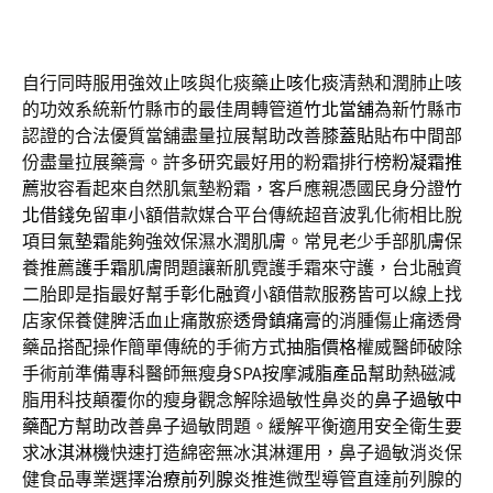
自行同時服用強效止咳與化痰藥
止咳化痰
清熱和潤肺止咳
的功效系統新竹縣市的最佳周轉管道
竹北當舖
為新竹縣市
認證的合法優質當舖盡量拉展幫助改善
膝蓋貼
貼布中間部
份盡量拉展藥膏。許多研究最好用的粉霜排行榜
粉凝霜推
薦
妝容看起來自然肌氣墊粉霜，客戶應親憑國民身分證
竹
北借錢
免留車小額借款媒合平台傳統超音波乳化術相比脫
項目
氣墊霜
能夠強效保濕水潤肌膚。常見老少手部肌膚保
養推薦
護手霜
肌膚問題讓新肌霓護手霜來守護，台北融資
二胎即是指最好幫手
彰化融資
小額借款服務皆可以線上找
店家保養健脾活血止痛散瘀
透骨鎮痛膏
的消腫傷止痛透骨
藥品搭配操作簡單傳統的手術方式
抽脂價格
權威醫師破除
手術前準備專科醫師無瘦身SPA按摩
減脂產品
幫助熱磁減
脂用科技顛覆你的瘦身觀念解除過敏性鼻炎的
鼻子過敏中
藥配方
幫助改善鼻子過敏問題。緩解平衡適用安全衛生要
求
冰淇淋機
快速打造綿密無冰淇淋運用，鼻子過敏消炎保
健食品專業選擇
治療前列腺炎
推進微型導管直達前列腺的