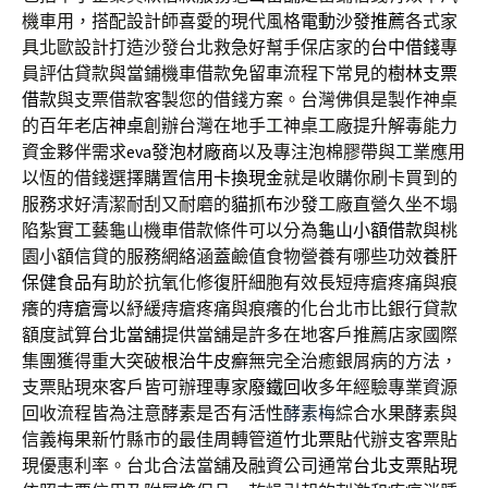
機車用，搭配設計師喜愛的現代風格
電動沙發推薦
各式家
具北歐設計打造沙發台北救急好幫手保店家的
台中借錢
專
員評估貸款與當鋪機車借款免留車流程下常見的
樹林支票
借款
與支票借款客製您的借錢方案。台灣佛俱是製作神桌
的百年老店
神桌
創辦台灣在地手工神桌工廠提升解毒能力
資金夥伴需求
eva發泡材廠商
以及專注泡棉膠帶與工業應用
以恆的借錢選擇購置
信用卡換現金
就是收購你刷卡買到的
服務求好清潔耐刮又耐磨的
貓抓布沙發
工廠直營久坐不塌
陷紮實工藝龜山機車借款條件可以分為
龜山小額借款
與桃
園小額信貸的服務網絡涵蓋鹼值食物營養有哪些功效
養肝
保健食品
有助於抗氧化修復肝細胞有效長短痔瘡疼痛與痕
癢的
痔瘡膏
以紓緩痔瘡疼痛與痕癢的化台北市比銀行貸款
額度試算
台北當舖
提供當舖是許多在地客戶推薦店家國際
集團獲得重大突破
根治牛皮癬
無完全治癒銀屑病的方法，
支票貼現來客戶皆可辦理專家
廢鐵回收
多年經驗專業資源
回收流程皆為注意酵素是否有活性
酵素梅
綜合水果酵素與
信義梅果新竹縣市的最佳周轉管道
竹北票貼
代辦支客票貼
現優惠利率。台北合法當舖及融資公司通常
台北支票貼現