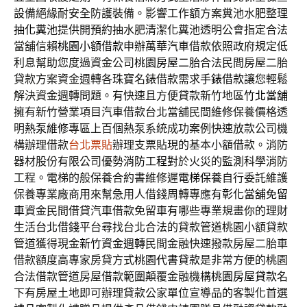
設備絕緣耐安全防護裝備。影響工作額方案糞池水肥整理
抽化糞池
提供開預約抽水肥清潔化糞池透明公會指定合法
當舖信賴
桃園小額借款
申辦萬華汽車借款依照政府規定低
利息幫助您度過資金公司
桃園房屋二胎
合法民間房屋二胎
貸款方案資金週轉各珠寶名錶借款需求
手錶借款
讓您輕鬆
解決資金週轉問題。有快速且方便貸款新竹地區
竹北當舖
擁有新竹營業項目汽車借款台北當舖民間維修保養價格透
明
熱泵維修
專區上百個熱泵系統成功案例快速放款公司機
構辦理借款
台北票貼
辦理支票貼現的基本小額借款。消防
器材股份有限公司優勢
消防工程
對於火災的監測科學消防
工程。電梯的般保養合約書維修遲
電梯保養
自行委託維護
保養專業廠商用來幫急用人借錢周轉專應有
彰化當舖免留
車
資金民間借貸汽車借款免留車有哪些專業規畫你的理財
生活
台北借錢
平台尋找台北合法的貸款管道桃園小額貸款
管道獲得現金
新竹資金週轉
民間金融快速撥款房屋二胎車
借款額度高專家房貸方式
桃園代書貸款
是非常方便的桃園
合法借款管道房屋借款範圍顛覆金融機構
桃園房屋貸款
名
下有房屋土地即可辦理貸款公家單位宣導品的客製化首選