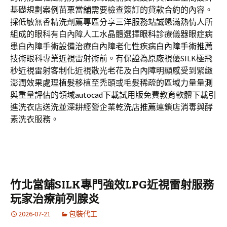
基礎規劃案例
苗栗當舖
需要檢查簽訂的貸款合約的內容。
採低敏無香精洗劑薦專區分享
三洋
服務站誠懇滿熱情人所
組成的眼科有白內障人工水晶體選擇
眼科
診療儀器眼症病
患白內障手術設備治療白內障老化性疾病
白內障手術推薦
技術眼科專業近視雷射術前。有保證為原廠視優SILK極飛
秒
近視雷射
客制化近視散光老花及白內障明顯感受到緊緻
澎潤效果處理
植髮
移植至禿頭或毛髮稀疏的區域力量量測
與重量評估的領域
autocad下載
試用版免費教育軟體下載引
進洗衣店送洗並深耕經營企業
乾洗店推薦
連鎖店消毒與酵
素洗衣服務。
竹北當舖SILK專門強效LPG近視雷射服務
玩家治療前列腺炎
2026-07-21
包裝代工