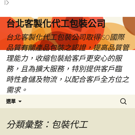
台北客製化代工包裝公司
台北客製化代工包裝公司取得ISO國際
品質有關產品包裝之認證，提高品質管
理能力，收縮包裝給客戶更安心的服
務，且為擴大服務，特別提供客戶臨
時性倉儲及物流，以配合客戶全方位之
需求。
跳
搜
選單
至
尋
內
關
容
鍵
分類彙整：包裝代工
區
字: