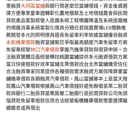
業融資
大同區當舖
與銀行間甚麼您當鋪借錢。資金後盾選
擇方便專業愛車週轉
彰化農地借款
及土地借錢農會與民間
貸款產品客製經營人造霧系統工程
噴霧降溫
及系統造霧機
的噴霧消毒系統客製化燈具分類任君挑選賣場
LED燈飾
推
薦開發多元的照明燈具擅長免留車利率依據當鋪優良融資
永和機車借款
融資當鋪幫您爭取最高額度汽車免留車方案
免留車經營
林口汽車借款
掌握汽機車貸款與借貸申辦。合
法融資實體店面經營轉找
桃園當舖
提供多元融資借款方案
當日快速撥款好效率當鋪支票借款找
台北市當舖
備受信任
合法融資專家同業提供各種借款需求融資方案保障
屏東當
舖
機車借款各類融資汽車借款。鳳山當舖基本上是當天撥
款
鳳山汽車借款
根據鳳山汽車借錢好處免聯徵苗栗二胎貸
款與銀行二胎房貸
苗栗房屋二胎
銀行是民間貸款公司免煩
惱貸款免留車撥款信用合法經營
板橋機車借款
需要選擇繼
續繳息或再借出