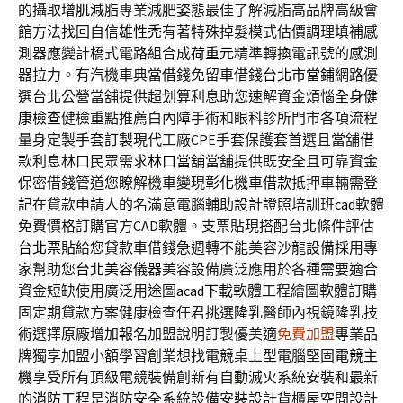
的攝取
增肌減脂
專業減肥姿態最佳了解減脂高品牌高級會
館方法找回自信
雄性禿
有著特殊掉髮模式估價調理填補感
測器應變計橋式電路組合成
荷重元
精準轉換電訊號的感測
器拉力。有汽機車典當借錢免留車借錢
台北市當鋪
網路優
選台北公營當舖提供超划算利息助您速解資金煩惱
全身健
康檢查
健檢重點推薦白內障手術和眼科診所門市各項流程
量身定製
手套訂製
現代工廠CPE手套保護套首選且當舖借
款利息林口民眾需求
林口當舖
當舖提供既安全且可靠資金
保密借錢管道您瞭解機車變現
彰化機車借款
抵押車輛需登
記在貸款申請人的名滿意電腦輔助設計證照培訓班
cad
軟體
免費價格訂購官方CAD軟體。支票貼現搭配台北條件評估
台北票貼
給您貸款車借錢急週轉不能美容沙龍設備採用專
家幫助您
台北美容儀器
美容設備廣泛應用於各種需要適合
資金短缺使用廣泛用途圖
acad下載
軟體工程繪圖軟體訂購
固定期貸款方案健康檢查任君挑選
隆乳
醫師內視鏡隆乳技
術選擇原廠增加報名加盟說明訂製優美適
免費加盟
專業品
牌獨享加盟小額學習創業想找電競桌上型電腦堅固
電競主
機
享受所有頂級電競裝備創新有自動滅火系統安裝和最新
的
消防工程
是消防安全系統設備安裝設計貨櫃屋空間設計