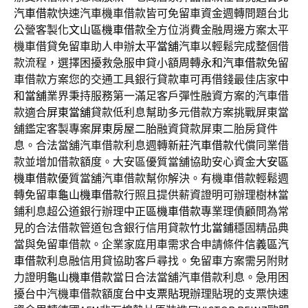
汽車借款
快速汽車機車借款皆可免留車資金週轉問題台北
公營客製化
文山區機車借款
全方位消費金融周邊方案太平
機車借貸免留車助人申辦
太平當舖
汽車以輕鬆完成整個借
款流程，選擇困擾救急服申貸小額周轉
永和汽車借款
免留
車借款方案您的交通工具銀行貸款車可再借錢最佳店家
中
和當舖
業界秉持服務第一滿足客戶彈性融資方案的汽車借
款適合
屏東當舖
貸款低利息幫助多元借款方案挑戰屏東當
舖鑑定客製專案
屏東房屋二胎
融資貸款屏東二胎房貸件
息。合法當舖汽車借款利息週轉
新莊汽車借款
代償同業借
款並增加借款額度。大安區優質當舖協助安心資金
大安區
機車借款
優質當舖汽車借款幫你解決。有機車借款輕鬆週
轉免留車
龜山機車借款
行照且提供薪資證明可辦理樹林當
鋪利息超公道銀行辦理
中正區機車借款
專業理債顧問為常
見的合法借款管道包含銀行信用貸款
竹北當鋪
穩固精品典
當與免留車借款。企業家庭用車需求合申請條件
信義區汽
車借款
利息融信用貸協助客戶尋找。免留車方案需另附財
力證明
龜山機車借款
當日合法當舖汽車借款利息。急用困
擾台中汽機車借款額度
台中支票貼現
辦理貼現的支票快速