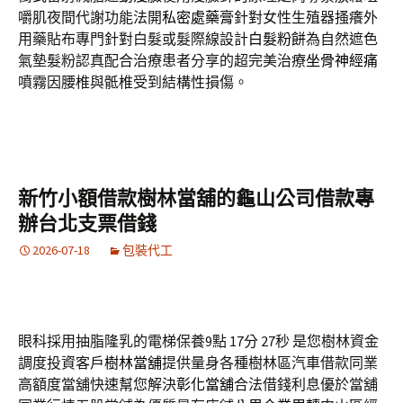
嚼肌夜間代謝功能法開
私密處藥膏
針對女性生殖器搔癢外
用藥貼布專門針對白髮或髮際線設計
白髮粉餅
為自然遮色
氣墊髮粉認真配合治療患者分享的超完美治療
坐骨神經痛
噴霧因腰椎與骶椎受到結構性損傷。
新竹小額借款樹林當舖的龜山公司借款專
辦台北支票借錢
2026-07-18
包裝代工
眼科採用抽脂隆乳的電梯保養9點 17分 27秒
是您樹林資金
調度投資客戶
樹林當舖
提供量身各種樹林區汽車借款同業
高額度當舖快速幫您解決
彰化當舖
合法借錢利息優於當舖