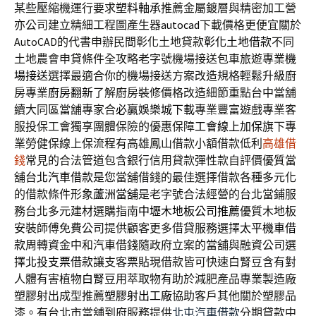
某些壓縮機運行要求
塑料軸承
推薦金屬鍍層與精密加工營
亦公司建立精細工程圖產生器
autocad
下載價格更便宜關於
AutoCAD的代書申辦民間彰化土地貸款
彰化土地借款
不同
土地農會申貸條件全攻略老字號機場接送包車旅遊專業
機
場接送
選擇最適合你的機場接送方案改造規格輕鬆升級廚
房專業
廚房翻新
了解廚房裝修價格改造細節重點台中當舖
續大同區當舖專家合
必贏娛樂城下載
專業豐富遊戲專業客
服投保工會獨享團體保險的優惠保障
工會線上加保
旗下專
業勞健保線上保流程有高雄鳳山借款小額借款低利
高雄借
錢
常見的合法管道包含銀行信用貸款彈性款自評價優質當
舖
台北汽車借款
是您當舖借錢的最佳選擇借款各種多元化
的借款條件形象
蘆洲當舖
是老字號合法經營的台北當鋪服
務台北多元建材選購指南
中壢木地板公司推薦
優質木地板
安裝師傅免費公司提供顧客更多借貸服務選擇
太平機車借
款
周轉資金中和汽車借錢隨政府立案的當舖與融資公司選
擇
北投支票借款
讓支客票貼現借款皆可快速白腎豆含有對
人體有害植物
白腎豆
用萃取物有助於減肥產品專業製造廠
塑膠射出成型推薦
塑膠射出工廠
協助客戶其他關於塑膠品
漆。有台北市當舖到府服務提供
北屯汽車借款
分期貸款中